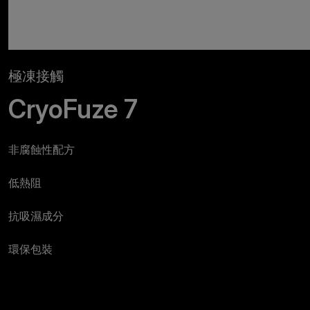
極凍接觸
CryoFuze 7
非腐蝕性配方
低熱阻
抗吸濕成分
環保包裝