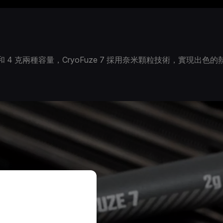
2 克和 4 克兩種容量，CryoFuze 7 採用奈米顆粒技術，實