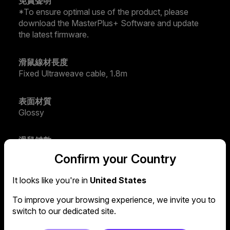
免責聲明
*To ensure optimal use of the product, please
download the MasterPlus+ Software and update
the latest firmware.
滑鼠線材長度
Fixed Ultraweave cable, 1.8m
表面材質
Glossy
滑鼠鍵數
6
Confirm your Country
產品
It looks like you're in
United States
Mice
To improve your browsing experience, we invite you to
switch to our dedicated site.
滑鼠回報速率
1000Hz