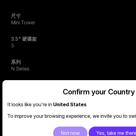
尺寸
Mini Tower
3.5" 硬碟架
3
系列
N Series
主機板支援
Confirm your Country
Micro ATX
It looks like you're in
United States
散熱器支援度 - 側板
120mm fan x 1 (optional)
To improve your browsing experience, we invite you to swit
PCI 擴充槽
Not now
Yes, take me ther